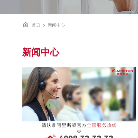
英文/English
首页
>
新闻中心
选择语言
新闻中心