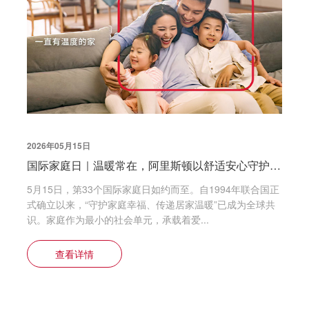
2026年05月15日
国际家庭日｜温暖常在，阿里斯顿以舒适安心守护一直有温度的家
5月15日，第33个国际家庭日如约而至。自1994年联合国正
式确立以来，“守护家庭幸福、传递居家温暖”已成为全球共
识。家庭作为最小的社会单元，承载着爱...
查看详情