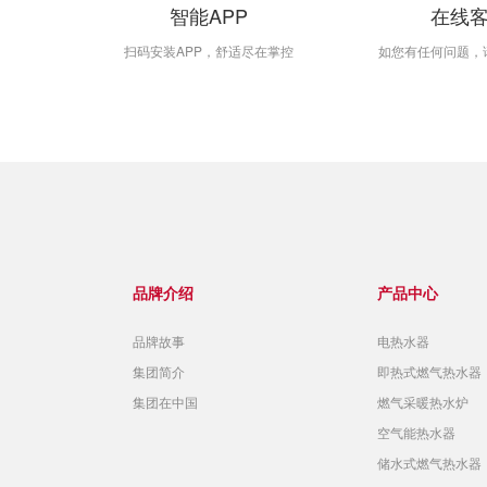
智能APP
在线
扫码安装APP，舒适尽在掌控
如您有任何问题，
品牌介绍
产品中心
品牌故事
电热水器
集团简介
即热式燃气热水器
集团在中国
燃气采暖热水炉
空气能热水器
储水式燃气热水器