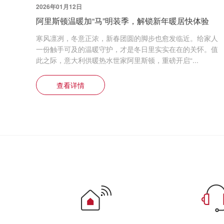
2026年01月12日
阿里斯顿温暖加“马”明装季，解锁新年暖居快体验
寒风凛冽，冬意正浓，新春团圆的脚步也愈发临近。给家人
一份触手可及的温暖守护，才是冬日里实实在在的关怀。值
此之际，意大利供暖热水世家阿里斯顿，重磅开启“...
查看详情