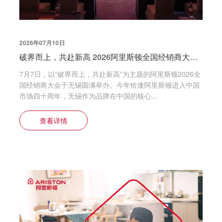
2026年07月10日
破界而上，共赴新高 2026阿里斯顿全国经销商大会于无锡圆满举办
7月7日，以“破界而上，共赴新高”为主题的阿里斯顿2026全
国经销商大会于无锡圆满举办。今年恰逢阿里斯顿进入中国
市场四十周年，无锡作为品牌在中国的核心...
查看详情