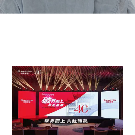
阿里斯顿官方全国服务热线：
4008-32-32-32