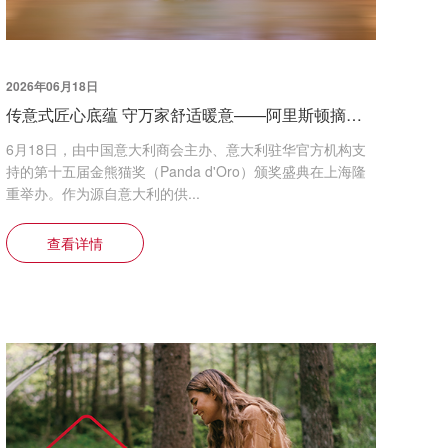
2026年06月18日
传意式匠心底蕴 守万家舒适暖意——阿里斯顿摘得金熊猫意大利匠心传承奖
6月18日，由中国意大利商会主办、意大利驻华官方机构支
持的第十五届金熊猫奖（Panda d'Oro）颁奖盛典在上海隆
重举办。作为源自意大利的供...
查看详情