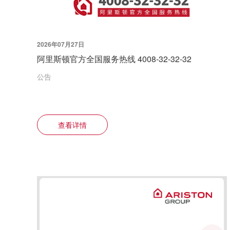
2026年07月27日
阿里斯顿官方全国服务热线 4008-32-32-32
公告
查看详情